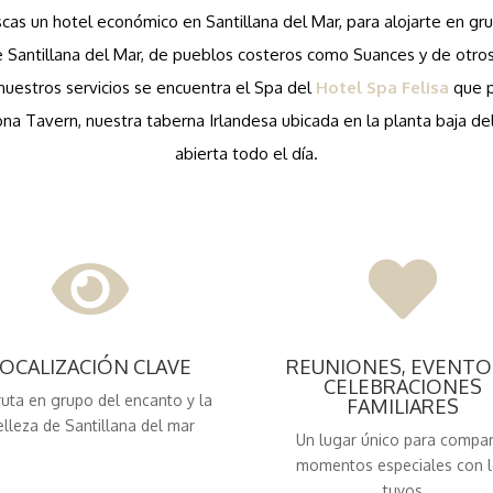
scas un hotel económico en Santillana del Mar, para alojarte en gr
de Santillana del Mar, de pueblos costeros como Suances y de otro
nuestros servicios se encuentra el Spa del
Hotel Spa Felisa
que p
na Tavern, nuestra taberna Irlandesa ubicada en la planta baja del
abierta todo el día.


LOCALIZACIÓN CLAVE
REUNIONES, EVENTO
CELEBRACIONES
ruta en grupo del encanto y la
FAMILIARES
elleza de Santillana del mar
Un lugar único para compar
momentos especiales con 
tuyos